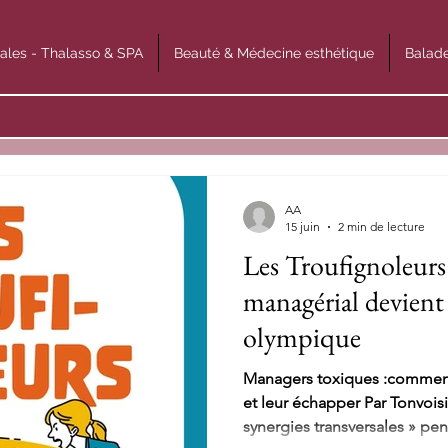
ales - Thalasso & SPA
Beauté & Médecine esthétique
Balade
AA
15 juin
2 min de lecture
Les Troufignoleurs
managérial devient
olympique
Managers toxiques :comment l
et leur échapper Par Tonvoisin DEBUREAU Il parle de «
synergies transversales » pe