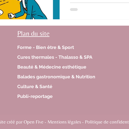
dire. Il transforme chaque m
absolue. Il critique tout, sau
surtout, quoi que vous fassi
dans l’univers des Troufignoleurs. Ave
troufignoleurs – Managers t
Plan du site
identifier, les combattre et l
Forme - Bien être & Sport
Cures thermales - Thalasso & SPA
Beauté & Médecine esthétique
Balades gastronomique & Nutrition
Culture & Santé
Publi-reportage
te créé par Open Five - Mentions légales - Politique de confidenti