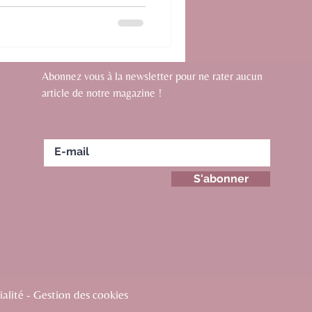
icro-sujet en urgence
f ses propres décisions. Et
ez… vous avez tort. Bienvenue
c « Les
oxiques : comment les
Abonnez vous à la newsletter pour ne rater aucun
eur échapper »,
article de notre magazine !
S'abonner
alité - Gestion des cookies