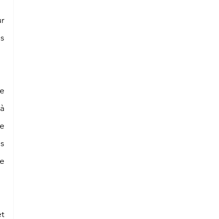
r 
s 
e 
à 
e 
s 
e 
 