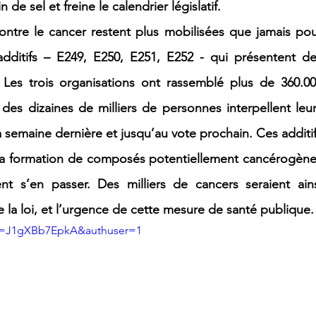
e sel et freine le calendrier législatif.
ontre le cancer restent plus mobilisées que jamais pou
 additifs – E249, E250, E251, E252 - qui présentent de
 Les trois organisations ont rassemblé plus de 360.00
 des dizaines de milliers de personnes interpellent leur
a semaine dernière et jusqu’au vote prochain. Ces additif
 la formation de composés potentiellement cancérogène
ent s’en passer. Des milliers de cancers seraient ains
e la loi, et l’urgence de cette mesure de santé publique.
?v=J1gXBb7EpkA&authuser=1