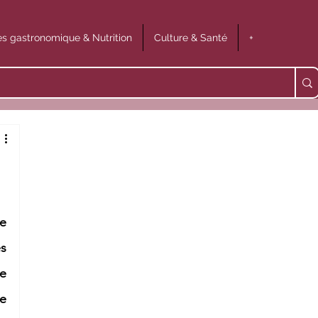
s gastronomique & Nutrition
Culture & Santé
+
e 
 
e 
 