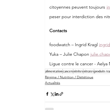
citoyennes peuvent toujours 
i
peser pour interdiction des nitr
Contacts
foodwatch – Ingrid Kragl 
ingri
Yuka – Julie Chapon 
julie.cha
Ligue contre le cancer - Aelya 
alimentation
cancers
nitrites
nitrates
produits tr
Régime / Nutrition / Diététique
Actualités