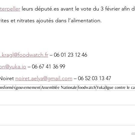
nterpeller
 leurs député.es avant le vote du 3 février afin d
ites et nitrates ajoutés dans l’alimentation.
d.kragl@foodwatch.fr
 – 06 01 23 12 46
pon@yuka.io
 – 06 67 41 36 99
Noiret 
noiret.aelya@gmail.com
 – 06 52 03 13 47
ansformés
gouvernement
Assemblée Nationale
foodwatch
Yuka
ligue contre le c