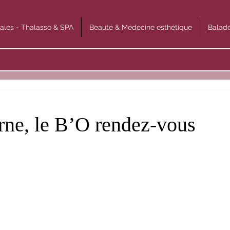
ales - Thalasso & SPA
Beauté & Médecine esthétique
Balade
rne, le B’O rendez-vous