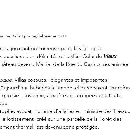
artier Belle Epoque/ lebeautemps©
es, jouxtant un immense parc, la ville  peut 
 quartiers bien délimités et  stylés. Celui du 
Vieux 
Château devenu Mairie, de la Rue du Casino très animée,
poque
. Villas cossues,  élégantes et imposantes 
Aujourd’hui  habitées à l’année, elles servaient  autrefois
urgeoisie parisienne, aux têtes couronnées et à toute  
pée.
tophe, avocat, homme d’affaires et  ministre des Travaux
  le lotissement  créé sur une parcelle de la Forêt des 
ssement thermal, est devenu zone protégée.