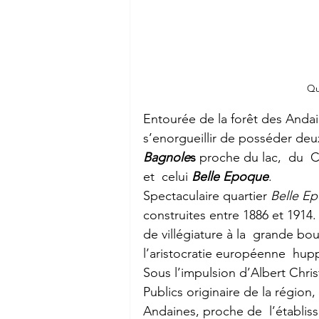
Qu
Entourée de la forêt des Andain
s’enorgueillir de posséder deux
Bagnole
s
 proche du lac,  du  
et  celui 
Belle Epoque
.
Spectaculaire quartier 
Belle E
construites entre 1886 et 1914. 
de villégiature à la  grande bo
l’aristocratie européenne  hup
Sous l’impulsion d’Albert Chris
Publics originaire de la région,
Andaines, proche de  l’établi