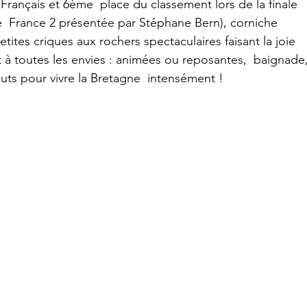
ançais et 6ème  place du classement lors de la finale 
e  France 2 présentée par Stéphane Bern), corniche 
ites criques aux rochers spectaculaires faisant la joie 
 à toutes les envies : animées ou reposantes,  baignade,
uts pour vivre la Bretagne  intensément !