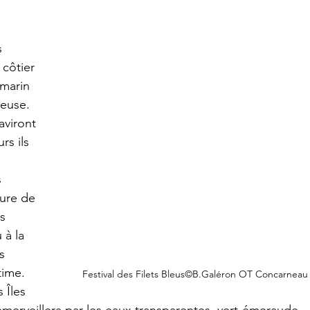
 
côtier  
 marin 
neuse. 
aviront 
rs ils 
  
ure de 
s  
à la 
s  
time. 
Festival des Filets Bleus©B.Galéron OT Concarneau
 Îles  
merveillera par les eaux transparentes  vert-émeraude, 