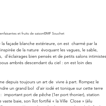
ienfaisantes et fruits de saison©MF Souchet
 la façade blanche extérieure, on est  charmé par la 
inspirée de la nature  évoquant les vagues, le sable, 
  d’éclairages bien pensés et de petits salons intimistes
ous ambrés descendant du ciel : on est loin des 
rne depuis toujours un art de  vivre à part. Rompez le 
ndre un grand bol  d’air iodé et tonique sur cette terre 
:  important port de pêche (1er port thonier), station 
aste baie, son îlot fortifié « la Ville  Close » (élu 