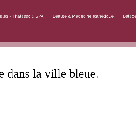
ales - Thalasso & SPA
Beauté & Médecine esthétique
Balade
 dans la ville bleue.