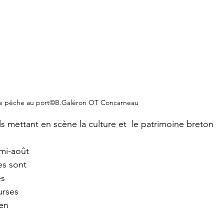
e pêche au port©B.Galéron OT Concarneau
ls mettant en scène la culture et  le patrimoine breton 
s sont 
s  
urses 
en  
 