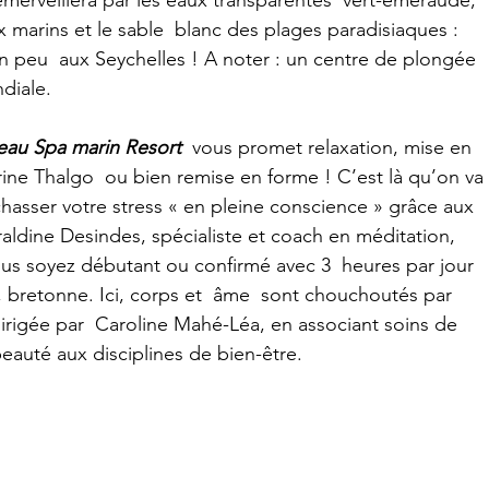
ux marins et le sable  blanc des plages paradisiaques : 
un peu  aux Seychelles ! A noter : un centre de plongée 
diale.
eau Spa marin Resort
  vous promet relaxation, mise en 
ne Thalgo  ou bien remise en forme ! C’est là qu’on va 
chasser votre stress « en pleine conscience » grâce aux 
dine Desindes, spécialiste et coach en méditation,  
ous soyez débutant ou confirmé avec 3  heures par jour 
, bretonne. Ici, corps et  âme  sont chouchoutés par 
dirigée par  Caroline Mahé-Léa, en associant soins de 
beauté aux disciplines de bien-être.