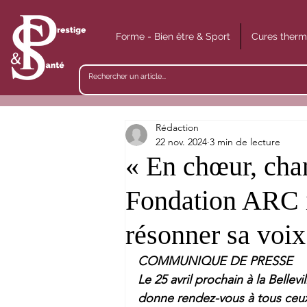
Forme - Bien être & Sport
Cures therm
Rédaction
22 nov. 2024
3 min de lecture
« En chœur, chan
Fondation ARC in
résonner sa voix
COMMUNIQUE DE PRESSE
Le 25 avril prochain à la Bellev
donne rendez-vous à tous ceux 