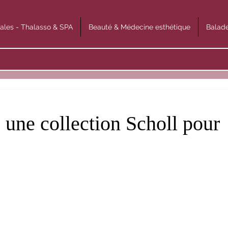
ales - Thalasso & SPA
Beauté & Médecine esthétique
Balade
 une collection Scholl pour