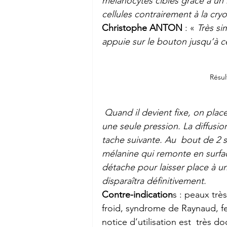
mélanocytes ciblés grâce à un n
cellules contrairement à la cryo
Christophe ANTON
 : « 
Très si
appuie sur le bouton jusqu’à c
Résul
 Quand il devient fixe, on place l’applicateur bien  au centre de la tache. On appuie 
une seule pression. La diffusion
tache suivante. Au  bout de 2 s
mélanine qui remonte en surfac
détache pour laisser place à u
disparaîtra définitivement. 
Contre-indication
s : peaux très
froid, syndrome de Raynaud, fe
notice d’utilisation est  très 