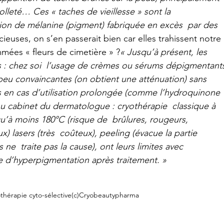
colleté… Ces « taches de vieillesse » sont la  
n de mélanine (pigment) fabriquée en excès  par des 
cieuses, on s’en passerait bien car elles trahissent notre 
ées « fleurs de cimetière » ?
« Jusqu’à présent, les 
 : chez soi  l’usage de crèmes ou sérums dépigmentant
peu convaincantes (on obtient une atténuation) sans 
es en cas d’utilisation prolongée (comme l’hydroquinone 
 cabinet du dermatologue : cryothérapie  classique à 
qu’à moins 180°C (risque de  brûlures, rougeurs, 
x) lasers (très  coûteux), peeling (évacue la partie 
 ne  traite pas la cause), ont leurs limites avec 
ue d’hyperpigmentation après traitement. »
thérapie cyto-sélective(c)Cryobeautypharma