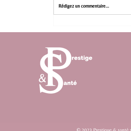
Rédigez un commentaire...
Prise en charge des troubles anx
Thermes de Saujon !
© 2023 Prestique & santé si