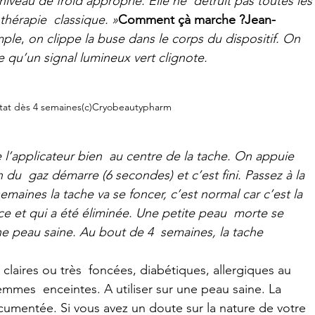
iveau de froid approprié. Elle ne  détruit pas toutes les
thérapie  classique. »
Comment çà marche ?Jean-
mple
, 
on clippe la buse dans le corps du dispositif. On 
e qu’un signal lumineux vert clignote.
tat dès 4 semaines(c)Cryobeautypharm
 du  gaz démarre (6 secondes) et c’est fini. Passez à la 
emaines la tache va se foncer, c’est normal car c’est la  
e et qui a été éliminée. Une petite peau  morte se 
ne peau saine. Au bout de 4  semaines, la tache 
 claires ou très  foncées, diabétiques, allergiques au 
mmes  enceintes. A utiliser sur une peau saine. La 
documentée. Si vous avez un doute sur la nature de votre 