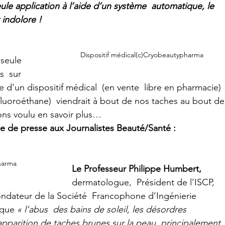
eule application à l’aide d’un système  automatique, le 
 indolore !
Dispositif médical(c)Cryobeautypharma
 seule 
  sur 
 d’un dispositif médical  (en vente  libre en pharmacie) 
difluoroéthane)  viendrait à bout de nos taches au bout de
ons voulu en savoir plus…
 de presse aux Journalistes Beauté/Santé :
harma
Le Professeur Philippe Humbert,
dermatologue,  Président de l’ISCP, 
ondateur de la Société  Francophone d’Ingénierie 
 que 
« l’abus  des bains de soleil, les désordres 
apparition de taches brunes sur la peau, principalement 