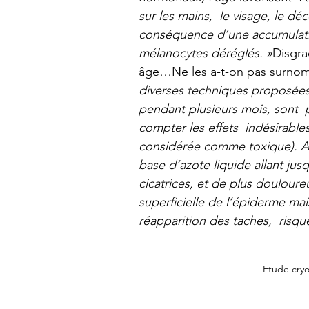
sur les mains,  le visage, le dé
conséquence d’une accumulatio
mélanocytes déréglés. »
Disgra
âge…Ne les a-t-on pas surnomm
diverses techniques proposées
pendant plusieurs mois, sont  
compter les effets  indésirabl
considérée comme toxique). Au
base d’azote liquide allant jus
cicatrices, et de plus douloureu
superficielle de l’épiderme mais
réapparition des taches,  risq
Etude cryo