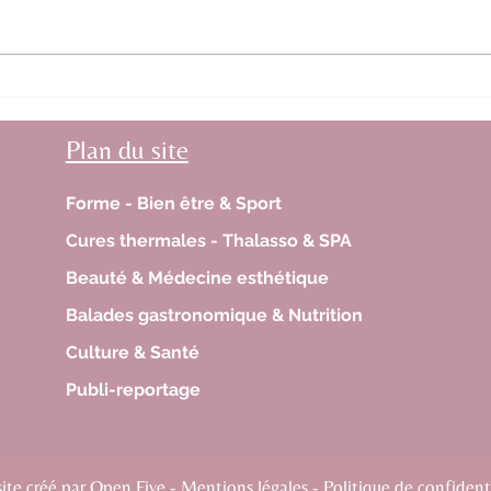
ieux aux
Equitation & Handicap J-1Les sports
Plan du site
équestres pour tous lors des
championnats de France 2026
Forme - Bien être & Sport
Cures thermales - Thalasso & SPA
Beauté & Médecine esthétique
Balades gastronomique & Nutrition
Culture & Santé
Publi-reportage
te créé par Open Five - Mentions légales - Politique de confidenti