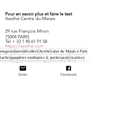
Pour en savoir plus et faire le test
Aesthé Centre du Marais
29 rue François Miron
75004 PARIS
Tél + 33 1 40 61 91 58
https://aesthe.com
rougeurs
lasers
décolleté
Aesthé
cœur du Marais à Paris
taches
paupières tombantes & poches
acné
cicatrices
texture
relâchement cutané
rides et ridules
cou
Médecine esthétique
Email
Facebook
Beauté & Parfums
Actualités