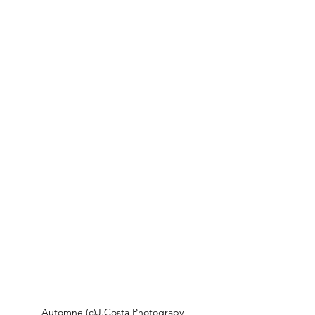
Automne (c)J.Costa Photograpy