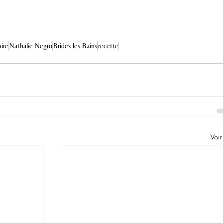
ire
Nathalie Negro
Brides les Bains
recette
Voir