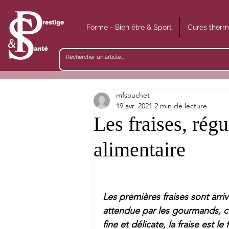
Forme - Bien être & Sport
Cures therm
mfsouchet
19 avr. 2021
2 min de lecture
Les fraises, rég
alimentaire
Les premières fraises sont arri
attendue par les gourmands, cel
fine et délicate, la fraise est l