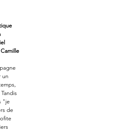
ique 
 
el 
Camille 
mpagne 
 un 
temps, 
 Tandis 
 "je 
ers de 
ofite 
ers 