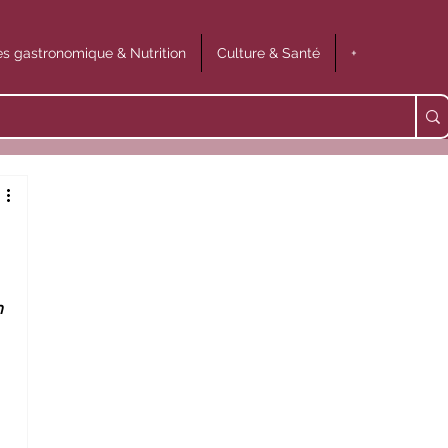
s gastronomique & Nutrition
Culture & Santé
+
n 