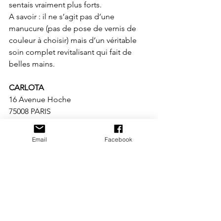
sentais vraiment plus forts.
A savoir : il ne s’agit pas d’une 
manucure (pas de pose de vernis de 
couleur à choisir) mais d’un véritable 
soin complet revitalisant qui fait de 
belles mains.
CARLOTA
16 Avenue Hoche
75008 PARIS
Soin MANU DETOX de 30 mn : 35 €.
Sur rendez-vous au 01 42 89 42 89
Email
Facebook
www.carlota.fr
Beauté & Parfums