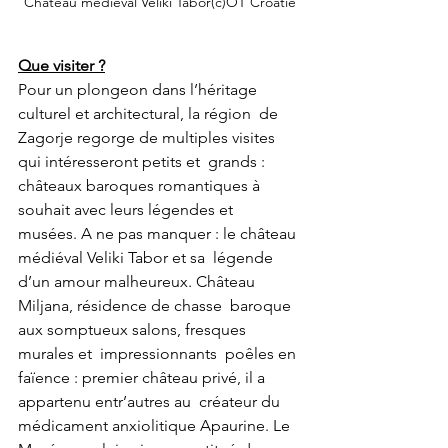
Château médiéval Veliki Tabor(c)OT Croatie
Que visiter ?
Pour un plongeon dans l’héritage 
culturel et architectural, la région  de 
Zagorje regorge de multiples visites 
qui intéresseront petits et  grands : 
châteaux baroques romantiques à 
souhait avec leurs légendes et  
musées. A ne pas manquer : le château 
médiéval Veliki Tabor et sa  légende 
d’un amour malheureux. Château 
Miljana, résidence de chasse  baroque 
aux somptueux salons, fresques 
murales et  impressionnants  poêles en 
faïence : premier château privé, il a 
appartenu entr’autres au  créateur du 
médicament anxiolitique Apaurine. Le 