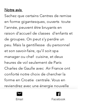
Notre avis 
Sachez que certains Centres de remise 
en forme gigantesques, ouverts  toute 
l’année, peuvent être bruyants en 
raison d’accueil de classes  d’enfants et 
de groupes. On peut s’y perdre un 
peu. Mais la gentillesse  du personnel 
et son savoir-faire, qu’il soit spa 
manager ou chef  cuisine, et deux 
heures de vol seulement de Paris 
Charles de Gaulle avec  Air France ont 
conforté notre choix de chercher la 
forme en Croatie  centrale. Vous en 
reviendrez avec une énergie nouvelle 
car les  thérapeutes auront su vous 
conseiller le programme qui vous 
Email
Facebook
convient.