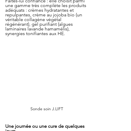
Faites-lui confiance : elle choisit parmi 
une gamme très complète les produits 
adéquats : crèmes hydratantes et 
repulpantes, crème au jojoba bio (un 
véritable collagène végétal 
régénérant), gel purifiant (algues 
laminaires lavande hamamélis), 
synergies tonifiantes aux HE.
Sonde soin J.LIFT
Une journée ou une cure de quelques 
jours