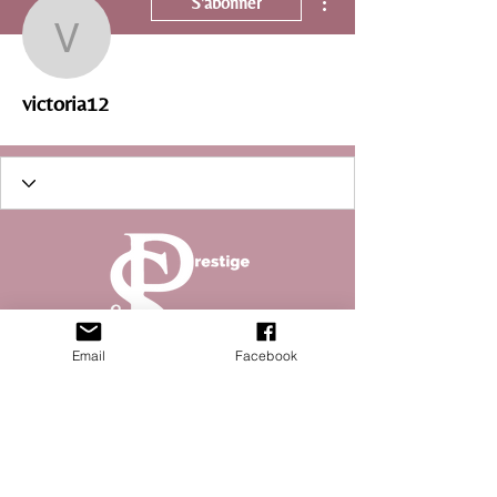
S'abonner
victoria12
victoria12
Email
Facebook
Abonnez vous à la newsletter pour ne rater aucun
article de notre magazine !