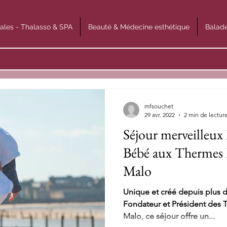
ales - Thalasso & SPA
Beauté & Médecine esthétique
Balade
mfsouchet
29 avr. 2022
2 min de lectur
Séjour merveille
Bébé aux Thermes 
Malo
Unique et créé depuis plus d
Fondateur et Président des 
Malo, ce séjour offre un...