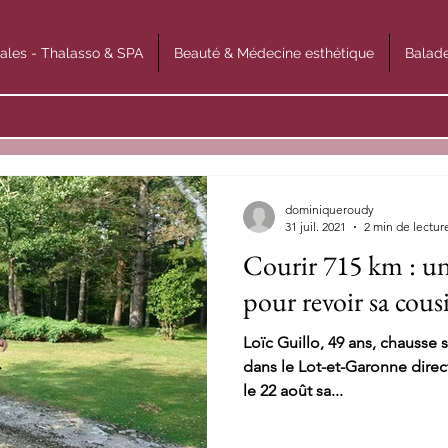
ales - Thalasso & SPA
Beauté & Médecine esthétique
Balade
dominiqueroudy
31 juil. 2021
2 min de lectur
Courir 715 km : un
pour revoir sa cou
Loïc Guillo, 49 ans, chausse 
dans le Lot-et-Garonne direc
le 22 août sa...