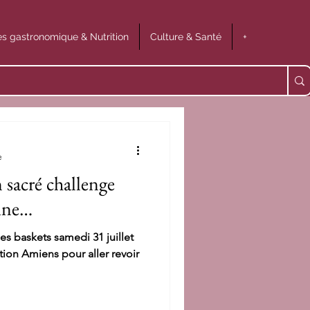
s gastronomique & Nutrition
Culture & Santé
+
e
 sacré challenge
sine…
ses baskets samedi 31 juillet
tion Amiens pour aller revoir