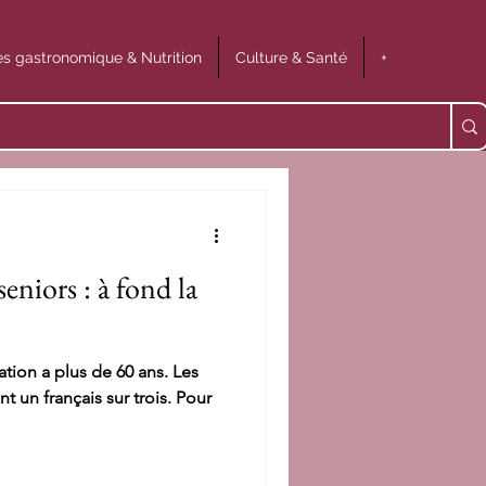
s gastronomique & Nutrition
Culture & Santé
+
eniors : à fond la
tion a plus de 60 ans. Les
t un français sur trois. Pour