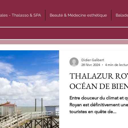
ales - Thalasso & SPA
Beauté & Médecine esthétique
Balade
Didier Galibert
28 févr. 2024
4 min de lectu
THALAZUR ROY
OCÉAN DE BIEN
Entre douceur du climat et 
Royan est définitivement une
touristes en quête de...