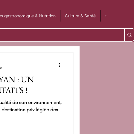
s gastronomique & Nutrition
Culture & Santé
+
re
AN : UN
FAITS !
qualité de son environnement,
 destination privilégiée des