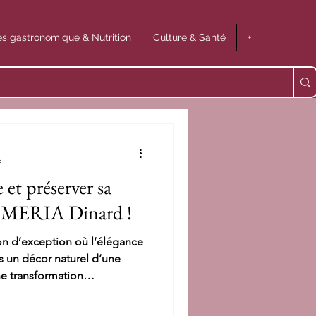
s gastronomique & Nutrition
Culture & Santé
+
e
et préserver sa
 EMERIA Dinard !
on d’exception où l’élégance
ns un décor naturel d’une
e transformation
ent emblématique réaffirme
te d’Emeraude, offrant une