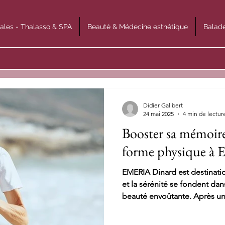
ales - Thalasso & SPA
Beauté & Médecine esthétique
Balade
Didier Galibert
24 mai 2025
4 min de lectur
Booster sa mémoire 
forme physique à
EMERIA Dinard est destinati
et la sérénité se fondent da
beauté envoûtante. Après un
majestueuse, cet établissem
son statut de joyau de la Cô