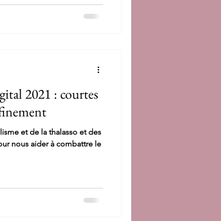
tre se conjuguent à la
e
al 2021 : courtes
nfinement
isme et de la thalasso et des
ur nous aider à combattre le