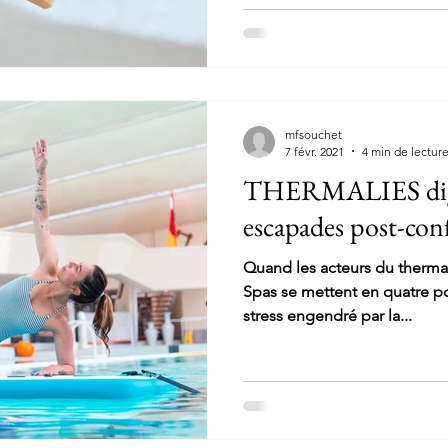
parenthèse où luxe et bien-ê
perfection.
mfsouchet
7 févr. 2021
4 min de lectur
THERMALIES digit
escapades post-co
Quand les acteurs du thermal
Spas se mettent en quatre po
stress engendré par la...