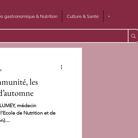
s gastronomique & Nutrition
Culture & Santé
+
re
munité, les
d’automne
 PLUMEY, médecin
 l’Ecole de Nutrition et de
)....