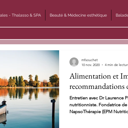
ales - Thalasso & SPA
Beauté & Médecine esthétique
Balade
mfsouchet
10 nov. 2020
4 min de lectu
Alimentation et Im
recommandations 
Entretien avec Dr Laurence
nutritionniste. Fondatrice de
NapsoThérapie (EPM Nutrition