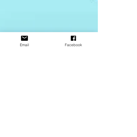
Email
Facebook
mfsouchet
17 janv. 2024
3 min de lecture
L’arbre à soie dans la formule
d’un contour de l’œil