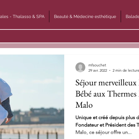
ales - Thalasso & SPA
Beauté & Médecine esthétique
Balade
mfsouchet
29 avr. 2022
2 min de lectur
Séjour merveille
Bébé aux Thermes 
Malo
Unique et créé depuis plus d
Fondateur et Président des 
Malo, ce séjour offre un...