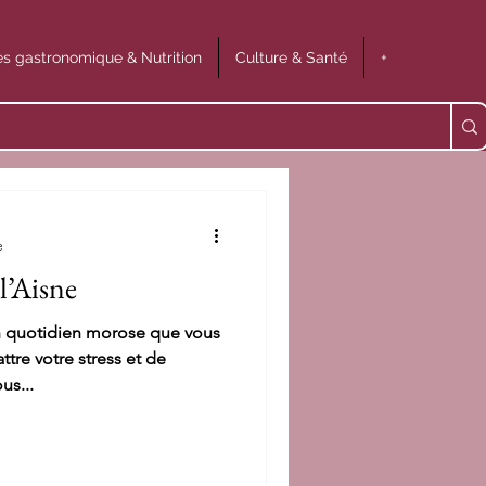
s gastronomique & Nutrition
Culture & Santé
+
e
l’Aisne
n quotidien morose que vous
tre votre stress et de
us...