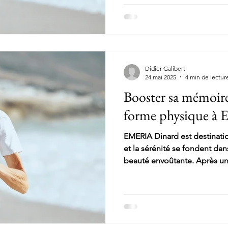
Didier Galibert
24 mai 2025
4 min de lectur
Booster sa mémoire 
forme physique à
EMERIA Dinard est destinati
et la sérénité se fondent da
beauté envoûtante. Après un
majestueuse, cet établissem
son statut de joyau de la Cô
parenthèse où luxe et bien-ê
perfection.