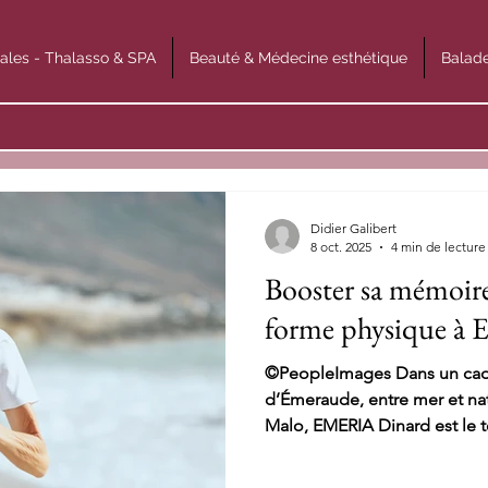
ales - Thalasso & SPA
Beauté & Médecine esthétique
Balade
Didier Galibert
8 oct. 2025
4 min de lecture
Booster sa mémoire 
forme physique à
©PeopleImages Dans un cadr
d’Émeraude, entre mer et natu
Malo, EMERIA Dinard est le t