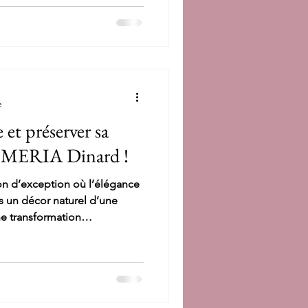
e
et préserver sa
 EMERIA Dinard !
on d’exception où l’élégance
ns un décor naturel d’une
e transformation
ent emblématique réaffirme
te d’Emeraude, offrant une
tre se conjuguent à la