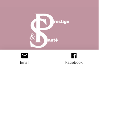
Abonnez vous à la newsletter pour ne rater aucun
Email
Facebook
article de notre magazine !
S'abonner
© 2023 Prestique & santé site créé par Open
Five - Mentions légales - Politique de