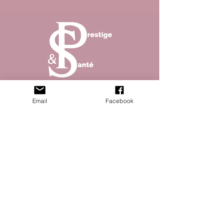
Abonnez vous à la newsletter pour ne rater aucun
Email
Facebook
article de notre magazine !
S'abonner
© 2023 Prestique & santé site créé par Open
Five - Mentions légales - Politique de