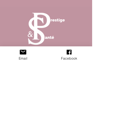
Abonnez vous à la newsletter pour ne rater aucun
Email
Facebook
article de notre magazine !
S'abonner
© 2023 Prestique & santé site créé par Open
Five - Mentions légales - Politique de