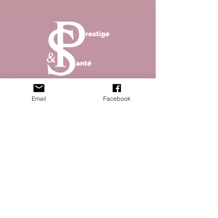
Abonnez vous à la newsletter pour ne rater aucun
Email
Facebook
article de notre magazine !
S'abonner
© 2023 Prestique & santé site créé par Open
Five - Mentions légales - Politique de