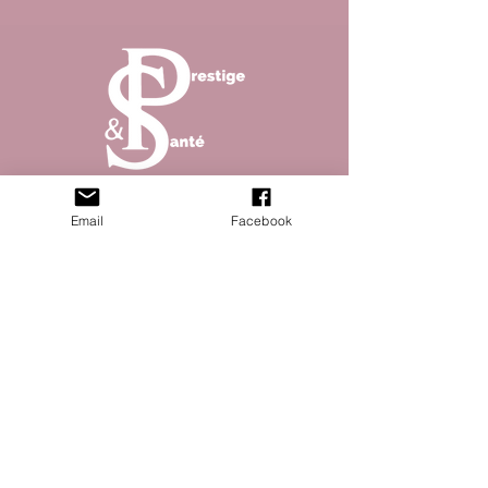
Abonnez vous à la newsletter pour ne rater aucun
Email
Facebook
article de notre magazine !
S'abonner
© 2023 Prestique & santé site créé par Open
Five - Mentions légales - Politique de