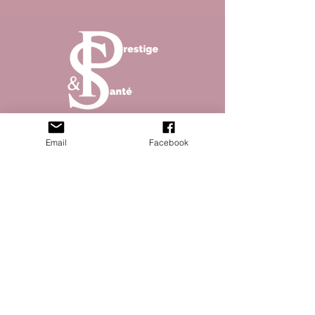
Abonnez vous à la newsletter pour ne rater aucun
Email
Facebook
article de notre magazine !
S'abonner
© 2023 Prestique & santé site créé par Open
Five - Mentions légales - Politique de