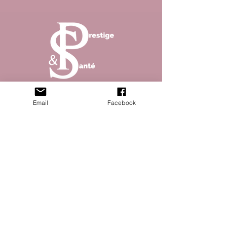
Abonnez vous à la newsletter pour ne rater aucun
Email
Facebook
article de notre magazine !
S'abonner
© 2023 Prestique & santé site créé par Open
Five - Mentions légales - Politique de