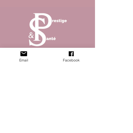
Abonnez vous à la newsletter pour ne rater aucun
Email
Facebook
article de notre magazine !
S'abonner
© 2023 Prestique & santé site créé par Open
Five - Mentions légales - Politique de