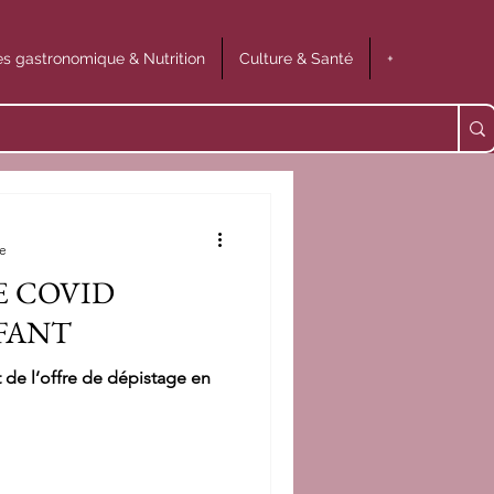
s gastronomique & Nutrition
Culture & Santé
+
re
E COVID
NFANT
de l’offre de dépistage en