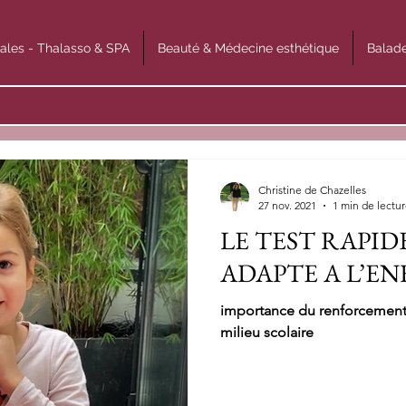
ales - Thalasso & SPA
Beauté & Médecine esthétique
Balade
Christine de Chazelles
27 nov. 2021
1 min de lectu
LE TEST RAPID
ADAPTE A L’E
importance du renforcement 
milieu scolaire