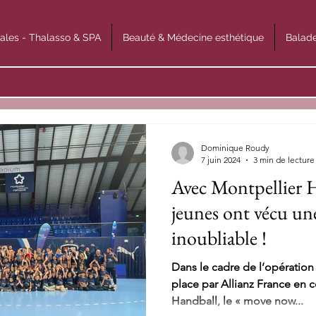
ales - Thalasso & SPA
Beauté & Médecine esthétique
Balade
Dominique Roudy
7 juin 2024
3 min de lecture
Avec Montpellier 
jeunes ont vécu un
inoubliable !
Dans le cadre de l’opératio
place par Allianz France en 
Handball, le « move now...