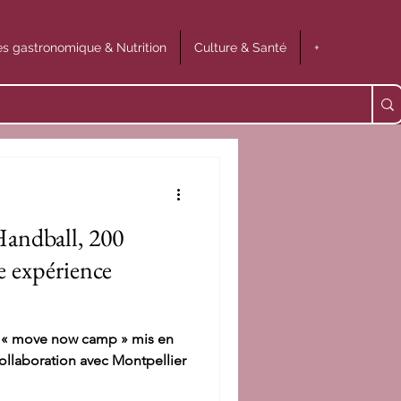
s gastronomique & Nutrition
Culture & Santé
+
Handball, 200
e expérience
n « move now camp » mis en
collaboration avec Montpellier