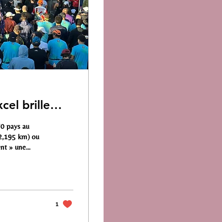
cel brille…
70 pays au
2,195 km) ou
nt » une
n chrono et se
tique au sein de
ent sa pierre à
1