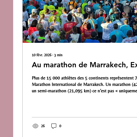
10 févr. 2026
∙
3
min
Au marathon de Marrakech, Ex
Plus de 15 000 athlètes des 5 continents représentent 
Marathon International de Marrakech. Un marathon (4
un semi-marathon (21,095 km) ce n’est pas « uniqueme
course avec des athlètes qui courent pour réaliser un bo
faire plaisir, seul ou avec des amis, mais toute une logis
laquelle le Groupe des Instituts Excel a apporté grandem
l’édifice grâce à deux de ses pôles : santé et tourisme. Si les étudiants
du Groupe des...
26
0