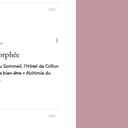
re
orphée
u Sommeil, l’Hôtel de Crillon
 bien-être « Alchimie du
.