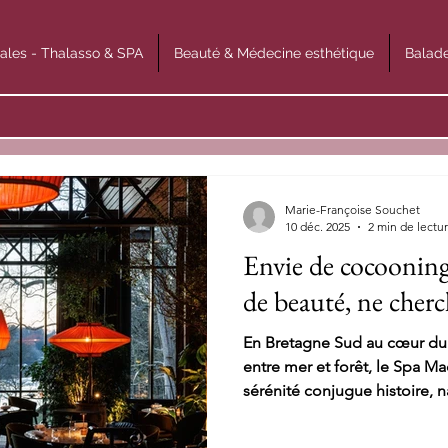
ales - Thalasso & SPA
Beauté & Médecine esthétique
Balade
Marie-Françoise Souchet
10 déc. 2025
2 min de lectu
Envie de cocooning,
de beauté, ne cherc
En Bretagne Sud au cœur d
entre mer et forêt, le Spa Ma
sérénité conjugue histoire, n
offrir une expérience compl
et de l’esprit.