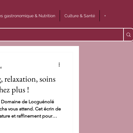
s gastronomique & Nutrition
Culture & Santé
+
re
 relaxation, soins
hez plus !
u Domaine de Locguénolé
cha vous attend. Cet écrin de
ature et raffinement pour
ète de régénération du corps