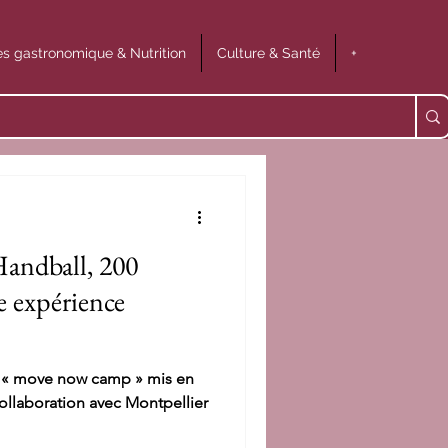
s gastronomique & Nutrition
Culture & Santé
+
Handball, 200
e expérience
n « move now camp » mis en
collaboration avec Montpellier