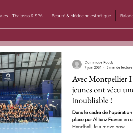
ales - Thalasso & SPA
Beauté & Médecine esthétique
Balade
Dominique Roudy
7 juin 2024
3 min de lecture
Avec Montpellier 
jeunes ont vécu un
inoubliable !
Dans le cadre de l’opératio
place par Allianz France en 
Handball, le « move now...