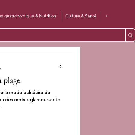
s gastronomique & Nutrition
Culture & Santé
+
e
a plage
 de la mode balnéaire de
n des mots « glamour » et «
.