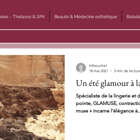
ales - Thalasso & SPA
Beauté & Médecine esthétique
Balade
mfsouchet
18 mai 2021
3 min de lectur
Un été glamour à l
Spécialiste de la lingerie et
pointe, GLAMUSE, contractio
muse » incarne l’élégance à..