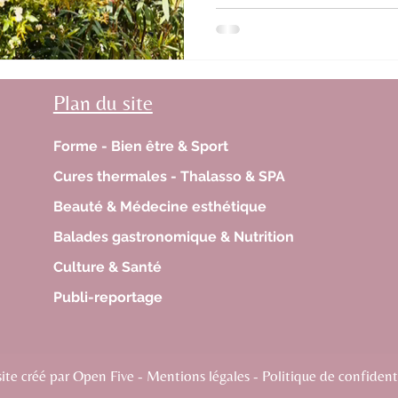
L’esprit guinguette a été co
loin de la piscine, la « guing
Plan du site
Forme - Bien être & Sport
Cures thermales - Thalasso & SPA
Beauté & Médecine esthétique
Balades gastronomique & Nutrition
Culture & Santé
Publi-reportage
te créé par Open Five - Mentions légales - Politique de confidenti