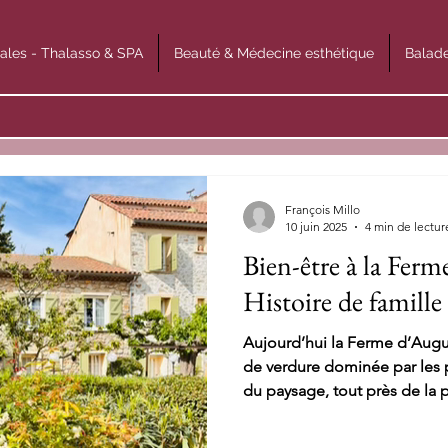
ales - Thalasso & SPA
Beauté & Médecine esthétique
Balade
François Millo
10 juin 2025
4 min de lectur
Bien-être à la Ferm
Histoire de famille
Aujourd’hui la Ferme d’Augus
de verdure dominée par les p
du paysage, tout près de la p
comprend aussi un potager e
biodynamie, que la jument Vo