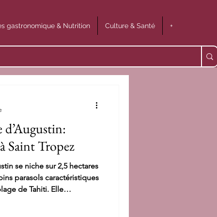
s gastronomique & Nutrition
Culture & Santé
+
e
e d’Augustin:
 à Saint Tropez
tin se niche sur 2,5 hectares
ins parasols caractéristiques
lage de Tahiti. Elle
t un tout petit vignoble en
dka travaille régulièrement.