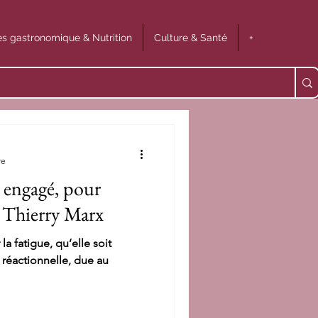
s gastronomique & Nutrition
Culture & Santé
+
re
engagé, pour
 Thierry Marx
a fatigue, qu’elle soit
 réactionnelle, due au