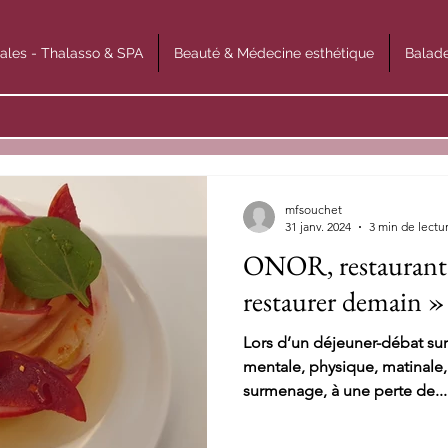
ales - Thalasso & SPA
Beauté & Médecine esthétique
Balade
mfsouchet
31 janv. 2024
3 min de lectu
ONOR, restaurant 
restaurer demain »
Lors d’un déjeuner-débat sur l
mentale, physique, matinale,
surmenage, à une perte de...