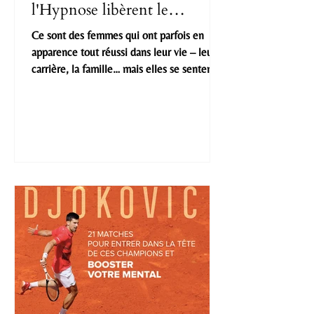
l'Hypnose libèrent le
potentiel féminin
Ce sont des femmes qui ont parfois en
apparence tout réussi dans leur vie – leur
carrière, la famille… mais elles se sentent
déconnectées d'elles-mêmes. Elles ont le
sentiment de ne pas être légitimes et elles
sont épuisées.