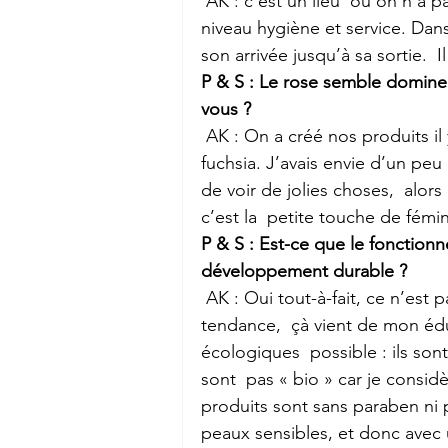
 AK : c’est un lieu  où on n’a pas le droit à l’erreur. Il faut que çà  soit impeccable, au 
niveau hygiène et service. Dans
son arrivée jusqu’à sa sortie.  I
P & S : Le rose semble domine
vous ?
 AK : On a créé nos produits il y a six ans et, à cette époque, on ne  voyait pas de rose 
fuchsia. J’avais envie d’un peu
de voir de jolies choses,  alors
c’est la  petite touche de fémin
P & S : Est-ce que le fonction
développement durable ?
 AK : Oui tout-à-fait, ce n’est pas juste parce que c’est un  effet de mode ou de 
tendance,  çà vient de mon édu
écologiques  possible : ils sont
sont  pas « bio » car je consid
produits sont sans paraben ni 
peaux sensibles, et donc avec 