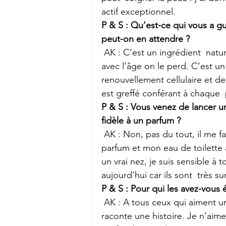
actif exceptionnel.
P & S : Qu’est-ce qui vous a gu
peut-on en attendre ?
 AK : C’est un ingrédient  naturel que nous possédons dans notre  organisme mais 
avec l’âge on le perd. C’est un
renouvellement cellulaire et de
est greffé conférant à chaque 
P & S : Vous venez de lancer 
fidèle à un parfum ?
 AK : Non, pas du tout, il me fatigue rapidement. Quand  j’ai développé  mon eau de 
parfum et mon eau de toilette 
un vrai nez, je suis sensible à 
aujourd’hui car ils sont  très su
P & S : Pour qui les avez-vous 
 AK : A tous ceux qui aiment un parfum qui a du corps, qui est sensuel,  corsé, qui 
raconte une histoire. Je n’aime