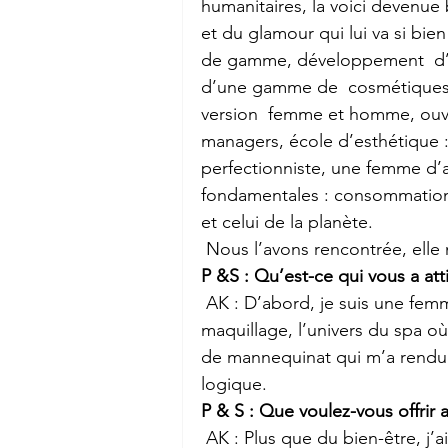
humanitaires, la voici devenu
et du glamour qui lui va si bie
de gamme, développement  d’in
d’une gamme de  cosmétiques à
version  femme et homme, ouve
managers, école d’esthétique 
perfectionniste, une femme d’a
fondamentales : consommation r
et celui de la planète.
 Nous l’avons rencontrée, elle 
P &S : Qu’est-ce qui vous a att
 AK : D’abord, je suis une femme, et, nous les femmes, on aime les  crèmes, le 
maquillage, l’univers du spa où
de mannequinat qui m’a rendue
logique.
P & S : Que voulez-vous offri
 AK : Plus que du bien-être, j’ai envie de leur offrir un univers de  « mieux-être », un 