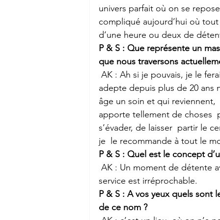
univers parfait où on se repose
compliqué aujourd’hui où tout l
d’une heure ou deux de déten
P & S : Que représente un mass
que nous traversons actuellemen
 AK : Ah si je pouvais, je le ferais tous les jours. C’est vraiment  magique ! Moi je suis 
adepte depuis plus de 20 ans m
âge un soin et qui reviennent, 
apporte tellement de choses  
s’évader, de laisser  partir le 
je  le recommande à tout le m
P & S : Quel est le concept d’u
 AK : Un moment de détente avec des produits très efficaces dans un univers où le 
service est irréprochable.
P & S : A vos yeux quels sont l
de ce nom ?