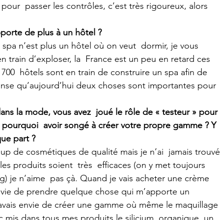
pour  passer les contrôles, c’est très rigoureux, alors 
porte de plus à un hôtel ?
n train d’exploser, la  France est un peu en retard ces 
700  hôtels sont en train de construire un spa afin de 
nse qu’aujourd’hui deux choses sont importantes pour 
dans la mode, vous avez  joué le rôle de « testeur » pour 
pourquoi  avoir songé à créer votre propre gamme ? Y 
que part ?
 produits soient  très  efficaces (on y met toujours 
) je n’aime  pas çà. Quand je vais acheter une crème 
envie de prendre quelque chose qui m’apporte un 
 j’avais envie de créer une gamme où même le maquillage
nc mis dans tous mes produits le silicium  organique, un 