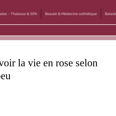
ales - Thalasso & SPA
Beauté & Médecine esthétique
Balade
oir la vie en rose selon
beu