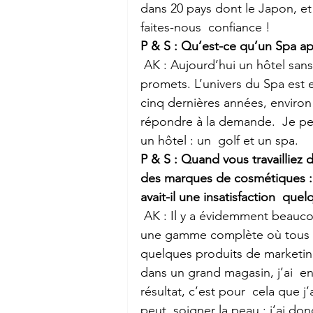
dans 20 pays dont le Japon, et 
faites-nous  confiance !
P & S : Qu’est-ce qu’un Spa ap
 AK : Aujourd’hui un hôtel sans spa n’est plus un hôtel où on veut  dormir, je vous 
promets. L’univers du Spa est e
cinq dernières années, environ 
répondre à la demande.  Je pe
un hôtel : un  golf et un spa.
P & S : Quand vous travailliez 
des marques de cosmétiques : 
avait-il une insatisfaction  quel
 AK : Il y a évidemment beaucoup de cosmétiques de qualité mais je n’ai  jamais trouvé 
une gamme complète où tous les
quelques produits de marketing
dans un grand magasin, j’ai  
résultat, c’est pour  cela que
peut  soigner la peau : j’ai do