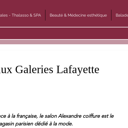
ales - Thalasso & SPA
Beauté & Médecine esthétique
Balade
aux Galeries Lafayette
e à la française, le salon Alexandre coiffure est le 
gasin parisien dédié à la mode.