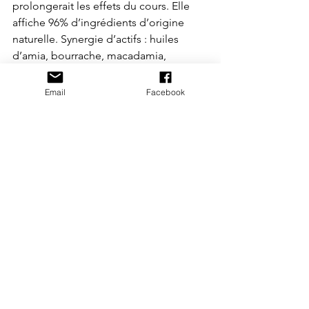
prolongerait les effets du cours. Elle 
affiche 96% d’ingrédients d’origine 
naturelle. Synergie d’actifs : huiles 
d’amia, bourrache, macadamia, 
bhringraj et onagre.
Hôtel La Lanterne 4*
Email
Facebook
12 rue de la Montagne Sainte-
Geneviève
75005 Paris
www.hotel-la-lanterne.com
Accueil de petits séminaires et comités 
de direction (maximum 10 personnes).
Avec hammam, piscine et fitness.