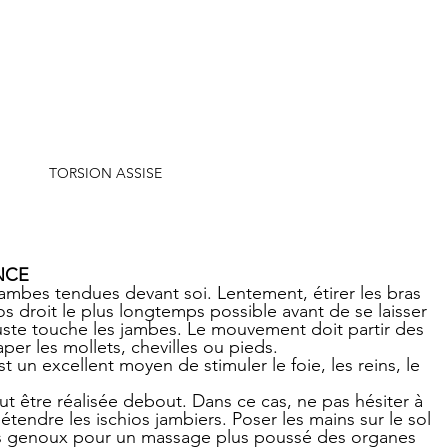
TORSION ASSISE
INCE
 jambes tendues devant soi. Lentement, étirer les bras 
os droit le plus longtemps possible avant de se laisser 
buste touche les jambes. Le mouvement doit partir des 
aper les mollets, chevilles ou pieds.
est un excellent moyen de stimuler le foie, les reins, le 
eut être réalisée debout. Dans ce cas, ne pas hésiter à 
tendre les ischios jambiers. Poser les mains sur le sol 
ses genoux pour un massage plus poussé des organes 