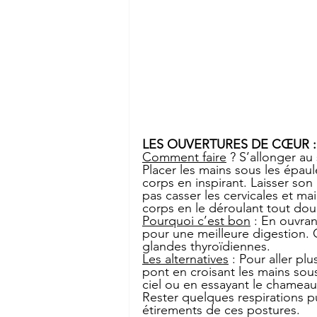
LES OUVERTURES DE CŒUR :
Comment faire
 ? S’allonger au 
Placer les mains sous les épaule
corps en inspirant. Laisser son
pas casser les cervicales et ma
corps en le déroulant tout dou
Pourquoi c’est bon
 : En ouvra
pour une meilleure digestion. 
glandes thyroïdiennes.
Les alternatives
 : Pour aller p
pont en croisant les mains sous 
ciel ou en essayant le chameau 
Rester quelques respirations pu
étirements de ces postures.