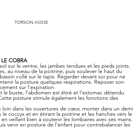
TORSION ASSISE
 LE COBRA
sol sur le ventre, les jambes tendues et les pieds joints. 
s, au niveau de la poitrine, puis soulever le haut du 
 bassin collé sur le tapis. Regarder devant soi pour ne 
intenir la posture quelques respirations. Reposer son 
cement sur l’expiration.
nt le buste, l’abdomen est étiré et l’estomac détendu 
Cette posture stimule également les fonctions des 
lus loin dans les ouvertures de cœur, monter dans un demi
le coccyx et en étirant la poitrine et les hanches vers le
en veillant bien à soutenir les lombaires avec ses mains.
is venir en posture de l’enfant pour contrebalancer les 