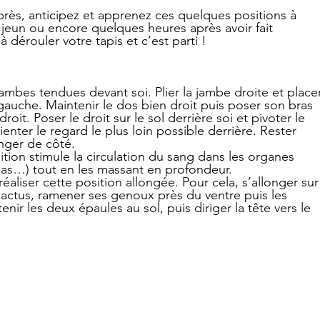
près, anticipez et apprenez ces quelques positions à 
 à jeun ou encore quelques heures après avoir fait 
 dérouler votre tapis et c’est parti ! 
 jambes tendues devant soi. Plier la jambe droite et place
gauche. Maintenir le dos bien droit puis poser son bras 
oit. Poser le droit sur le sol derrière soi et pivoter le 
ienter le regard le plus loin possible derrière. Rester 
nger de côté.
ition stimule la circulation du sang dans les organes 
créas…) tout en les massant en profondeur.
 réaliser cette position allongée. Pour cela, s’allonger sur
 cactus, ramener ses genoux près du ventre puis les 
nir les deux épaules au sol, puis diriger la tête vers le 