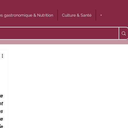
s gastronomique & Nutrition
Culture & Santé
+
e 
t 
s 
e 
e 