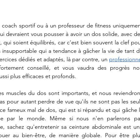
 coach sportif ou à un professeur de fitness uniquemen
i devraient vous pousser à avoir un dos solide, avec de
qui soient équilibrés, car c'est bien souvent la clef pou
 insupportable qui a tendance à gâcher la vie de tant d
rcices dédiés et adaptés, là par contre, un 
professionn
ortement conseillé, et vous vaudra des progrès non
ssi plus efficaces et profonds.
les muscles du dos sont importants, et nous reviendron
 pas pour autant perdre de vue qu'ils ne sont pas les seul
 ce fameux mal de dos, qui est si répandu et qui gâche l
de par le monde. Même si nous n'en parlerons pas
le, sachez qu'entretenir sa ceinture abdominale est un
buer au bien-être, de manière globale. Pour être plu