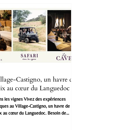
llage-Castigno, un havre de
ix au cœur du Languedoc
s les vignes Vivez des expériences
ques au Village-Castigno, un havre de
x au cœur du Languedoc. Besoin de
ndre le temps de vivre, d’oublier, de
ourer ? ce petit paradis vous garantit