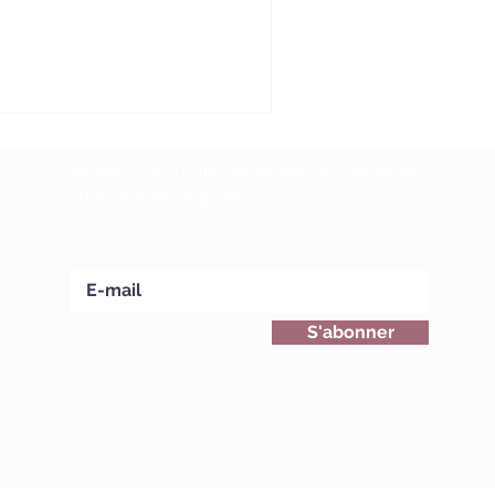
her-prise, détente, évasion, joie,
contres, en proposant des divertissements
iés et des découvertes sensorielles et
otouristiques. Au pied des montagnes, le
teau & Village-Hôtel Castigno, jouit d’un
cept unique : imaginez une vingtaine de
Abonnez vous à la newsletter pour ne rater aucun
mbres et suites au ch
article de notre magazine !
S'abonner