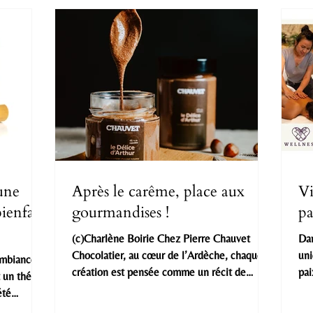
une
Après le carême, place aux
Vi
ienfaits
gourmandises !
pa
(c)Charlène Boirie Chez Pierre Chauvet
Dan
Chocolatier, au cœur de l’Ardèche, chaque
uni
Ambiance
création est pensée comme un récit de
pai
 un thé
saveurs. La sélection rigoureuse des matières
pre
été
premières, l’attention aux textures
sav
st pas