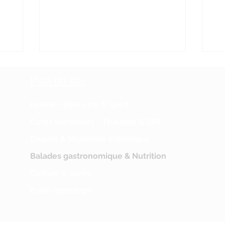
(croquant, fondant, croustillant) et l’équilibre
lâc
ez
des sucres guident l’atelier. Gestes précis,
ren
tule et à
maîtrise des températures, temps de
var
à obtenir
maturation respecté permettent la
oen
ousseuse.
personnalité des cacaos et des pralinés
Châ
lité et
maison. Pierre Chauvet Chocolatier
con
atcha ne se
Plan du site
ardéchois Le Parti pris de la Maison Pi
cha
 provient
Forme - Bien être & Sport
Cures thermales - Thalasso & SPA
Beauté & Médecine esthétique
Balades gastronomique & Nutrition
Culture & Santé
Publi-reportage