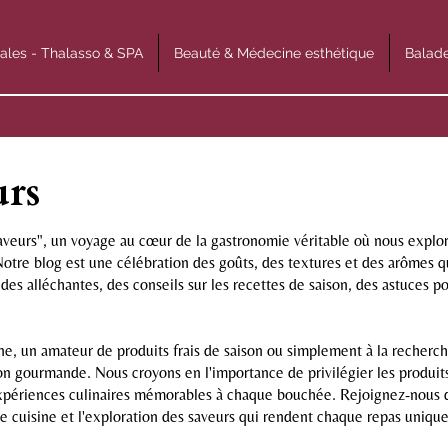
ales - Thalasso & SPA
Beauté & Médecine esthétique
Balade
urs
eurs", un voyage au cœur de la gastronomie véritable où nous explorons
. Notre blog est une célébration des goûts, des textures et des arômes qu
des alléchantes, des conseils sur les recettes de saison, des astuces po
e, un amateur de produits frais de saison ou simplement à la recherche
tion gourmande. Nous croyons en l'importance de privilégier les produi
expériences culinaires mémorables à chaque bouchée. Rejoignez-nous 
e cuisine et l'exploration des saveurs qui rendent chaque repas unique