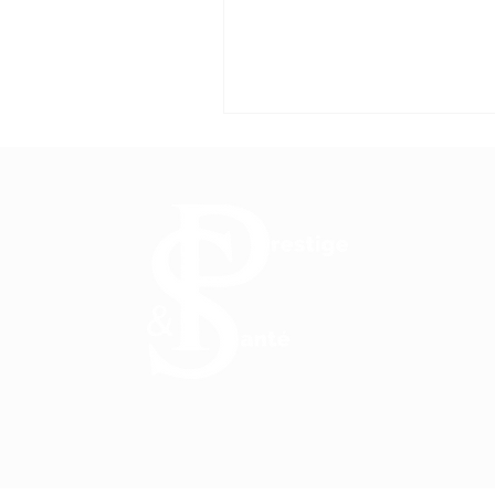
infusé mais tamisé. Vous le prépar
aisément dans un bol, avec une spa
l’aide d’un fouet en bambou jusqu’
une texture lisse et légèrement m
Comment choisir un matcha de qua
varier les dégustations Tous les m
valent pas. Un matcha authentique
du Japon, issu de théi