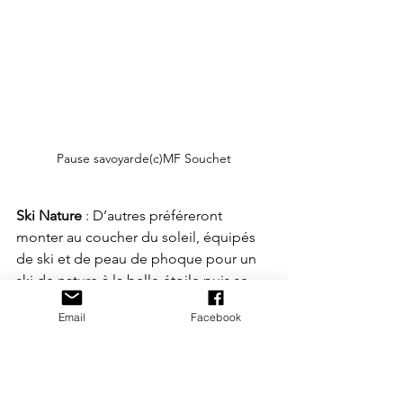
Pause savoyarde(c)MF Souchet
Ski Nature
 : D’autres préféreront 
monter au coucher du soleil, équipés 
de ski et de peau de phoque pour un 
ski de nature à la belle étoile puis se 
réchauffer en chemin d’une boisson 
Email
Facebook
chaude à 
« La Cabane d’en Haut »,
restaurant d’altitude avant de regagner 
la station à l’aide d’une lampe frontale.