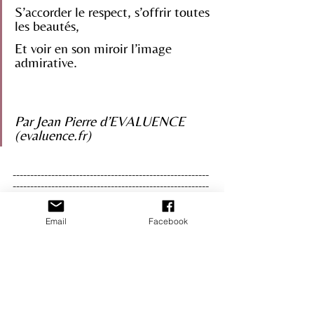
S’accorder le respect, s’offrir toutes 
les beautés,
Et voir en son miroir l’image 
admirative.
Par Jean Pierre d’EVALUENCE 
(evaluence.fr)
--------------------------------------------------------
--------------------------------------------------------
-----------
Email
Facebook
Quelques mots sur les Compagnons 
de l’Excellence…
La créativité, la recherche de la 
perfection et la passion sont les 
fondements de l’excellence. 
L’excellence est un état d’esprit, qui 
met en équilibre sept éléments 
fondamentaux : l’esprit, la main et les 